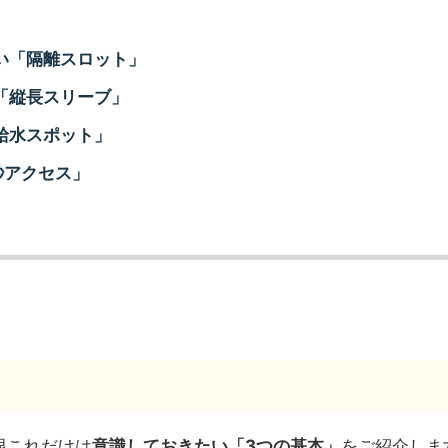
い「隔離スロット」
「縦長スリーブ」
給水スポット」
秒アクセス」
限これだけは
意識しておきたい「3つの基本」
をご紹介しま