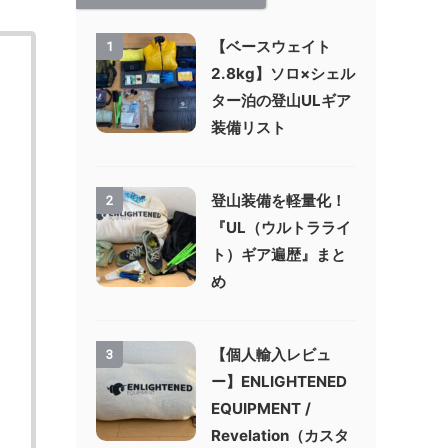
【ベースウェイト
1
2.8kg】ソロ×シェル
ター泊の登山ULギア
装備リスト
登山装備を軽量化！
2
『UL（ウルトラライ
ト）ギア遍歴』まと
め
【個人輸入レビュ
3
ー】ENLIGHTENED
EQUIPMENT /
Revelation（カスタ