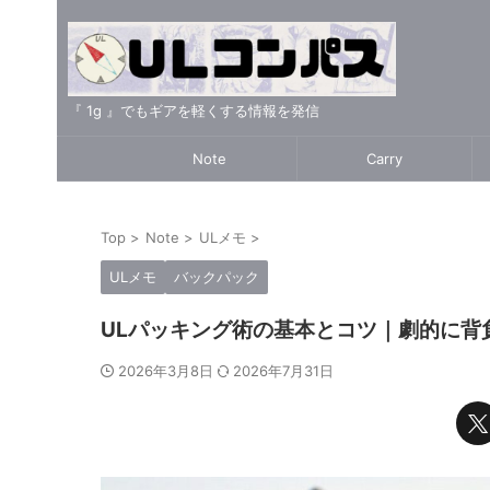
『 1g 』でもギアを軽くする情報を発信
Note
Carry
Top
>
Note
>
ULメモ
>
ULメモ
バックパック
ULパッキング術の基本とコツ｜劇的に背
2026年3月8日
2026年7月31日