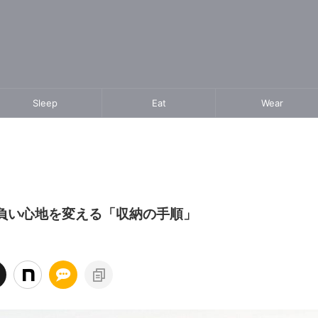
Sleep
Eat
Wear
負い心地を変える「収納の手順」