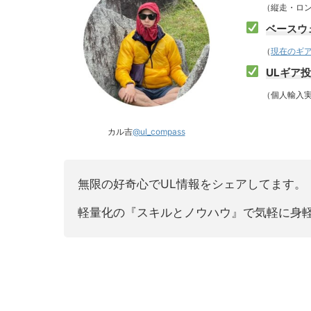
（縦走・ロング
ベースウェ
（
現在のギ
ULギア
（個人輸入実
カル吉
@ul_compass
無限の好奇心でUL情報をシェアしてます。
軽量化の『スキルとノウハウ』で気軽に身