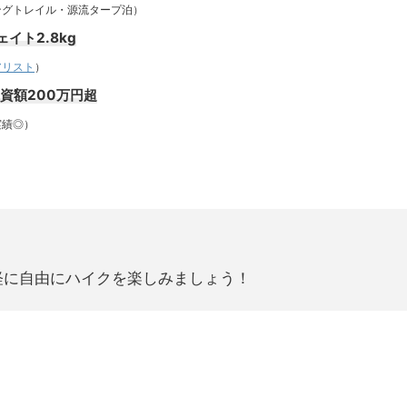
トレイル・源流タープ泊）
イト2.8kg
アリスト
）
投資額200万円超
績◎）
軽に自由にハイクを楽しみましょう！