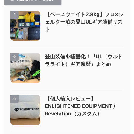
【ベースウェイト2.8kg】ソロ×シ
1
ェルター泊の登山ULギア装備リス
ト
登山装備を軽量化！『UL（ウルト
2
ラライト）ギア遍歴』まとめ
【個人輸入レビュー】
3
ENLIGHTENED EQUIPMENT /
Revelation（カスタム）