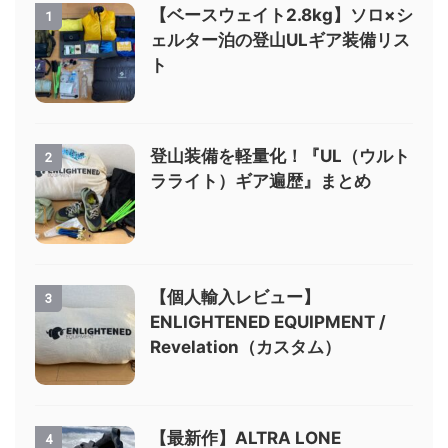
【ベースウェイト2.8kg】ソロ×シ
1
ェルター泊の登山ULギア装備リス
ト
登山装備を軽量化！『UL（ウルト
2
ラライト）ギア遍歴』まとめ
【個人輸入レビュー】
3
ENLIGHTENED EQUIPMENT /
Revelation（カスタム）
【最新作】ALTRA LONE
4