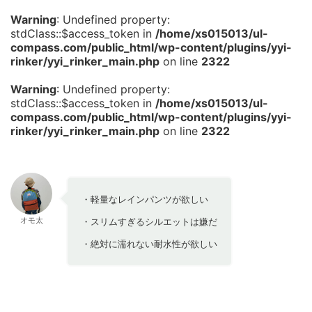
Warning
: Undefined property:
stdClass::$access_token in
/home/xs015013/ul-
compass.com/public_html/wp-content/plugins/yyi-
rinker/yyi_rinker_main.php
on line
2322
Warning
: Undefined property:
stdClass::$access_token in
/home/xs015013/ul-
compass.com/public_html/wp-content/plugins/yyi-
rinker/yyi_rinker_main.php
on line
2322
・軽量なレインパンツが欲しい
オモ太
・スリムすぎるシルエットは嫌だ
・絶対に濡れない耐水性が欲しい