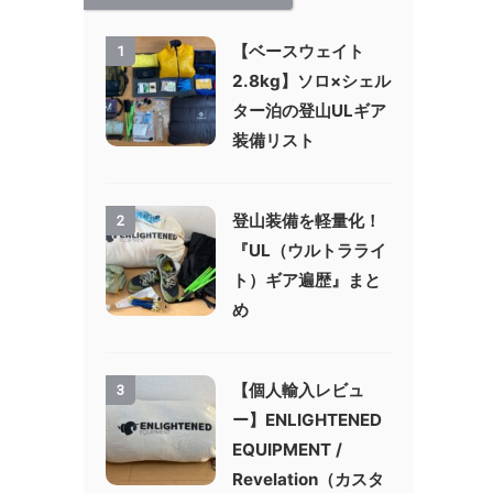
【ベースウェイト
1
2.8kg】ソロ×シェル
ター泊の登山ULギア
装備リスト
登山装備を軽量化！
2
『UL（ウルトラライ
ト）ギア遍歴』まと
め
【個人輸入レビュ
3
ー】ENLIGHTENED
EQUIPMENT /
Revelation（カスタ