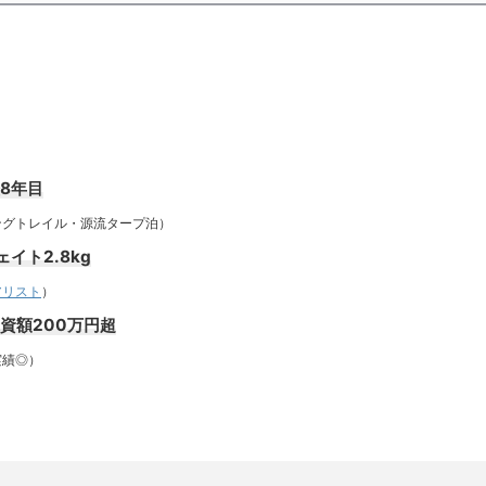
歴8年目
トレイル・源流タープ泊）
イト2.8kg
アリスト
）
投資額200万円超
績◎）