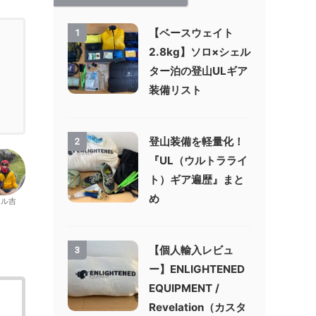
【ベースウェイト
1
2.8kg】ソロ×シェル
ター泊の登山ULギア
装備リスト
登山装備を軽量化！
2
『UL（ウルトラライ
ト）ギア遍歴』まと
め
カル吉
【個人輸入レビュ
3
ー】ENLIGHTENED
EQUIPMENT /
Revelation（カスタ