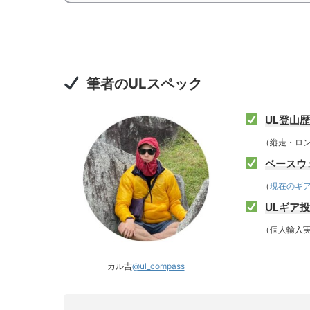
筆者のULスペック
UL登山
（縦走・ロング
ベースウェ
（
現在のギ
ULギア
（個人輸入実
カル吉
@ul_compass