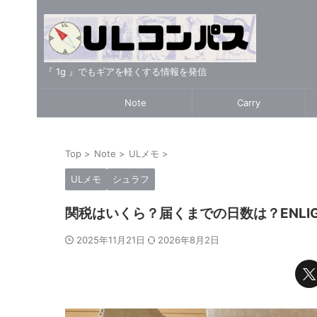
『 1g 』でもギアを軽くする情報を発信
Note
Carry
Top
>
Note
>
ULメモ
>
ULメモ
シュラフ
関税はいくら？届くまでの日数は？ENLIGH
2025年11月21日
2026年8月2日