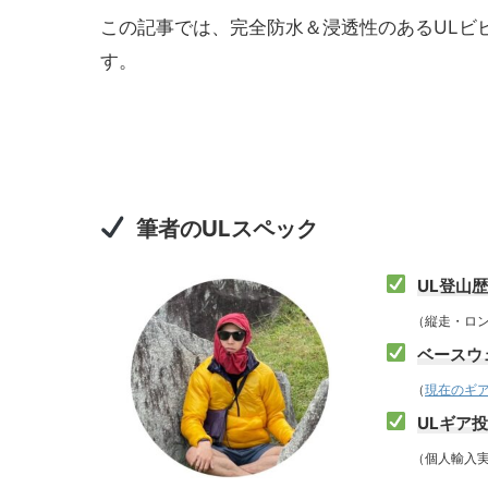
この記事では、完全防水＆浸透性のあるULビ
す。
筆者のULスペック
UL登山
（縦走・ロング
ベースウェ
（
現在のギ
ULギア
（個人輸入実