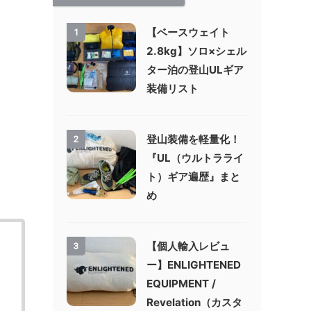
【ベースウェイト
1
2.8kg】ソロ×シェル
ター泊の登山ULギア
装備リスト
登山装備を軽量化！
2
『UL（ウルトラライ
ト）ギア遍歴』まと
め
【個人輸入レビュ
3
ー】ENLIGHTENED
EQUIPMENT /
Revelation（カスタ