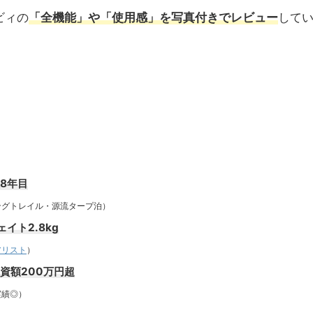
ビィの
「全機能」や「使用感」を写真付きでレビュー
して
歴8年目
トレイル・源流タープ泊）
イト2.8kg
アリスト
）
投資額200万円超
績◎）