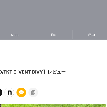
Sleep
Eat
Wear
T E-VENT BIVY】レビュー