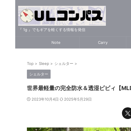
『 1g 』でもギアを軽くする情報を発信
Note
Carry
Top
>
Sleep
>
シェルター
>
シェルター
世界最軽量の完全防水＆透湿ビビィ【MLD/FK
2023年10月4日
2025年5月29日