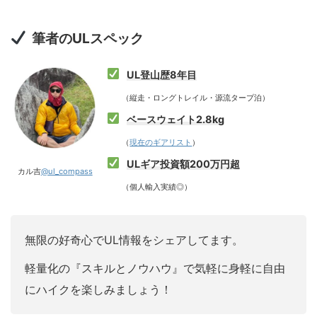
筆者のULスペック
UL登山歴8年目
（縦走・ロングトレイル・源流タープ泊）
ベースウェイト2.8kg
（
現在のギアリスト
）
ULギア投資額200万円超
カル吉
@ul_compass
（個人輸入実績◎）
無限の好奇心でUL情報をシェアしてます。
軽量化の『スキルとノウハウ』で気軽に身軽に自由
にハイクを楽しみましょう！