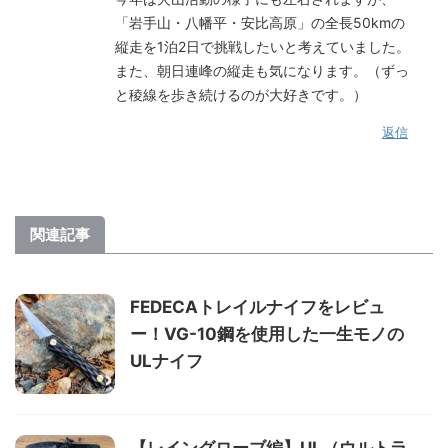
「岩手山・八幡平・安比高原」の全長50kmの
縦走を1泊2日で挑戦したいと考えていました。
また、朝日連峰の縦走も気になります。（ずっ
と稜線を歩き続けるのが大好きです。）
返信
関連記事
FEDECAトレイルナイフをレビュ
ー！VG-10鋼を使用した一生モノの
ULナイフ
【レイングローブ編】UL（ウルトラ