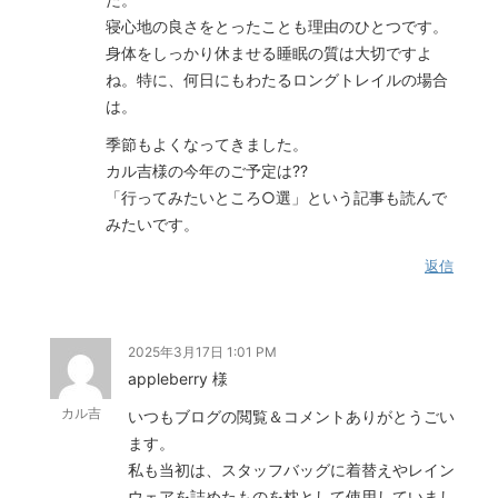
寝心地の良さをとったことも理由のひとつです。
身体をしっかり休ませる睡眠の質は大切ですよ
ね。特に、何日にもわたるロングトレイルの場合
は。
季節もよくなってきました。
カル吉様の今年のご予定は??
「行ってみたいところ○選」という記事も読んで
みたいです。
返信
2025年3月17日 1:01 PM
appleberry 様
カル吉
いつもブログの閲覧＆コメントありがとうごい
ます。
私も当初は、スタッフバッグに着替えやレイン
ウェアを詰めたものを枕として使用していまし