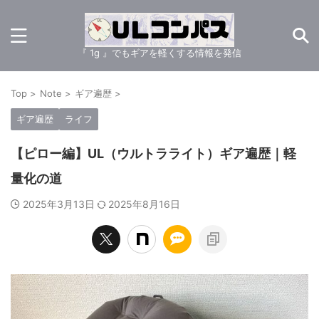
『 1g 』でもギアを軽くする情報を発信
Top
>
Note
>
ギア遍歴
>
ギア遍歴
ライフ
【ピロー編】UL（ウルトラライト）ギア遍歴｜軽
量化の道
2025年3月13日
2025年8月16日