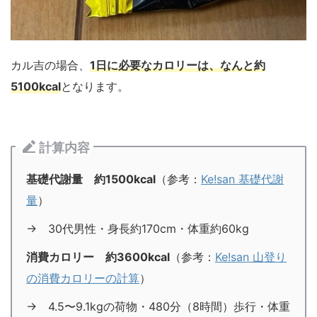
カル吉の場合、
1日に必要なカロリーは、なんと約
5100kcal
となります。
計算内容
基礎代謝量 約1500kcal
（参考：
Ke!san 基礎代謝
量
）
→ 30代男性・身長約170cm・体重約60kg
消費カロリー 約3600kcal
（参考：
Ke!san 山登り
の消費カロリーの計算
）
→ 4.5〜9.1kgの荷物・480分（8時間）歩行・体重