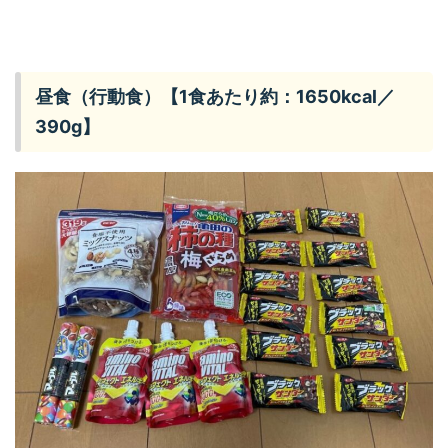
昼食（行動食）【1食あたり約：1650kcal／
390g】