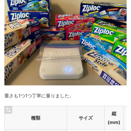
重さも1つ1つ丁寧に量りました。
縦
種類
サイズ
(mm)
(