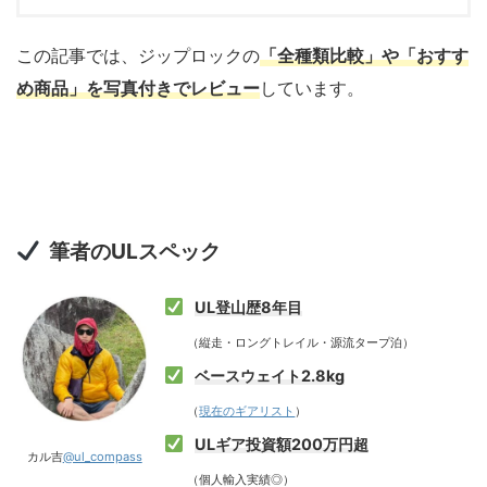
この記事では、ジップロックの
「全種類比較」や「おすす
め商品」を写真付きでレビュー
しています。
筆者のULスペック
UL登山歴8年目
（縦走・ロングトレイル・源流タープ泊）
ベースウェイト2.8kg
（
現在のギアリスト
）
ULギア投資額200万円超
カル吉
@ul_compass
（個人輸入実績◎）