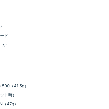
い
ダード
」か
m 500（41.5g）
※蓋セット時）
80N（47g）