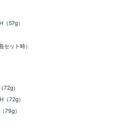
80H（57g）
g ※蓋セット時）
ml（72g）
00H（72g）
at（79g）