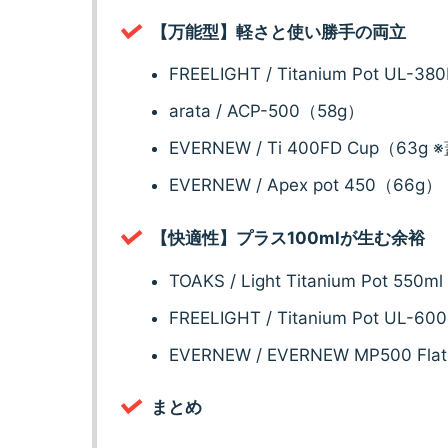
【万能型】軽さと使い勝手の両立
FREELIGHT / Titanium Pot UL-3
arata / ACP-500（58g）
EVERNEW / Ti 400FD Cup（63
EVERNEW / Apex pot 450（66g）
【快適性】プラス100mlが生む余裕
TOAKS / Light Titanium Pot 550
FREELIGHT / Titanium Pot UL-6
EVERNEW / EVERNEW MP500 Fl
まとめ