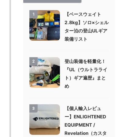
【ベースウェイト
1
2.8kg】ソロ×シェル
ター泊の登山ULギア
装備リスト
登山装備を軽量化！
2
『UL（ウルトラライ
ト）ギア遍歴』まと
め
【個人輸入レビュ
3
ー】ENLIGHTENED
EQUIPMENT /
Revelation（カスタ