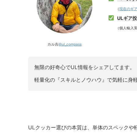
（
現在のギ
ULギア
（個人輸入実
カル吉
@ul_compass
無限の好奇心でUL情報をシェアしてます。
軽量化の『スキルとノウハウ』で気軽に身
ULクッカー選びの本質は、単体のスペックや