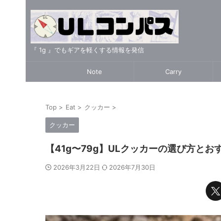
『 1g 』でもギアを軽くする情報を発信
Note
Carry
Top
>
Eat
>
クッカー
>
クッカー
【41g〜79g】ULクッカーの選び方と
2026年3月22日
2026年7月30日