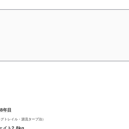
歴8年目
トレイル・源流タープ泊）
イト2.8kg