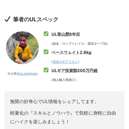
筆者のULスペック
UL登山歴8年目
（縦走・ロングトレイル・源流タープ泊）
ベースウェイト2.8kg
（
現在のギアリスト
）
ULギア投資額200万円超
カル吉
@ul_compass
（個人輸入実績◎）
無限の好奇心でUL情報をシェアしてます。
軽量化の『スキルとノウハウ』で気軽に身軽に自由
にハイクを楽しみましょう！