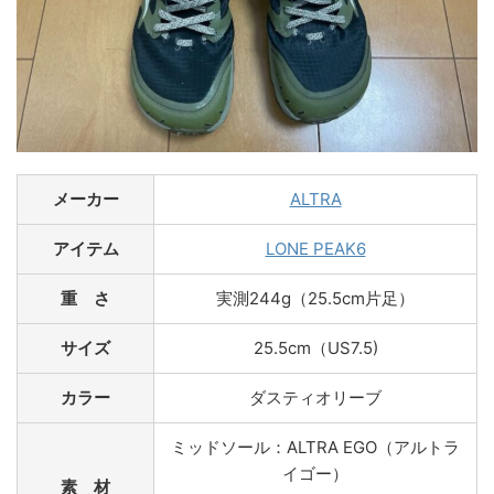
メーカー
ALTRA
アイテム
LONE PEAK6
重 さ
実測244g（25.5cm片足）
サイズ
25.5cm（US7.5)
カラー
ダスティオリーブ
ミッドソール：ALTRA EGO（アルトラ
イゴー）
素 材