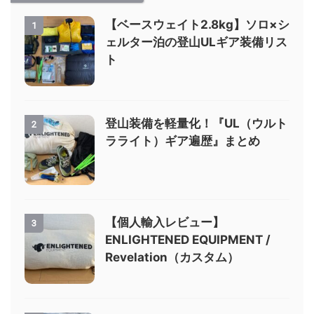
【ベースウェイト2.8kg】ソロ×シ
1
ェルター泊の登山ULギア装備リス
ト
登山装備を軽量化！『UL（ウルト
2
ラライト）ギア遍歴』まとめ
【個人輸入レビュー】
3
ENLIGHTENED EQUIPMENT /
Revelation（カスタム）