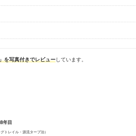
」を写真付きでレビュー
しています。
歴8年目
トレイル・源流タープ泊）