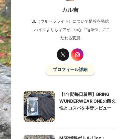
カル吉
UL（ウルトラライト）について情報を発信
｜ハイクよりもギアがLikeな「1g単位」にこ
だわる変態
プロフィール詳細
【1年間毎日着用】BRING
WUNDERWEAR ONEの耐久
性とコスパを本音レビュー
MSR燃料ボトル 11oz・