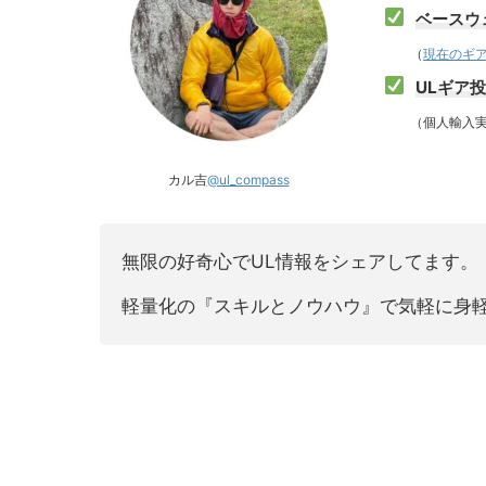
ベースウェ
（
現在のギ
ULギア
（個人輸入実
カル吉
@ul_compass
無限の好奇心でUL情報をシェアしてます。
軽量化の『スキルとノウハウ』で気軽に身