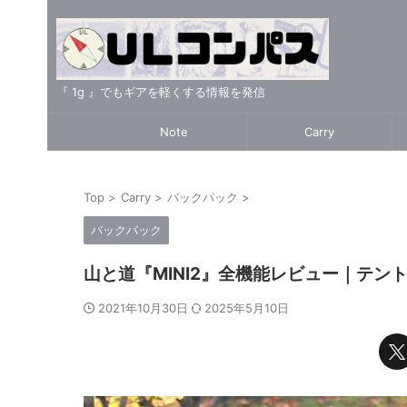
『 1g 』でもギアを軽くする情報を発信
Note
Carry
Top
>
Carry
>
バックパック
>
バックパック
山と道『MINI2』全機能レビュー｜テン
2021年10月30日
2025年5月10日