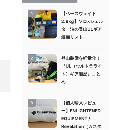
【ベースウェイト
1
2.8kg】ソロ×シェル
ター泊の登山ULギア
装備リスト
登山装備を軽量化！
2
『UL（ウルトラライ
ト）ギア遍歴』まと
め
【個人輸入レビュ
3
ー】ENLIGHTENED
EQUIPMENT /
Revelation（カスタ