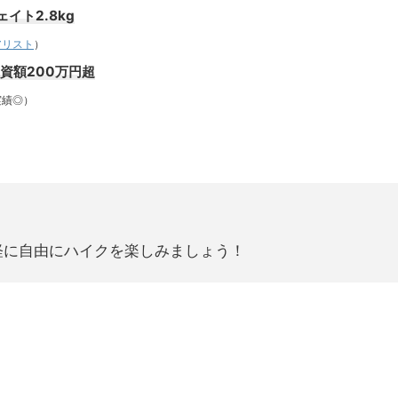
イト2.8kg
アリスト
）
投資額200万円超
績◎）
軽に自由にハイクを楽しみましょう！