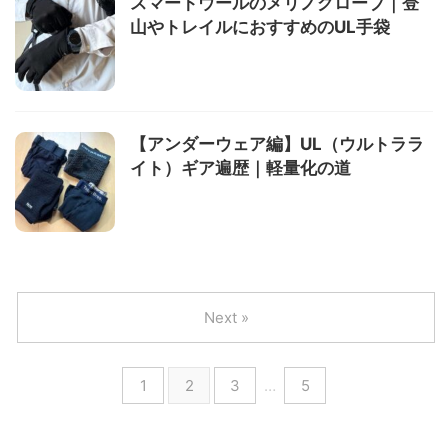
スマートウールのメリノグローブ｜登
山やトレイルにおすすめのUL手袋
【アンダーウェア編】UL（ウルトララ
イト）ギア遍歴｜軽量化の道
Next »
1
2
3
…
5