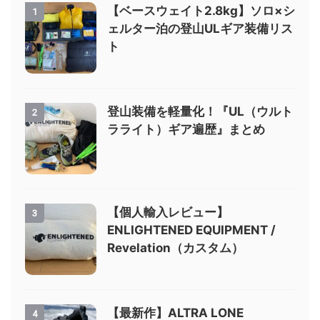
【ベースウェイト2.8kg】ソロ×シ
1
ェルター泊の登山ULギア装備リス
ト
登山装備を軽量化！『UL（ウルト
2
ラライト）ギア遍歴』まとめ
【個人輸入レビュー】
3
ENLIGHTENED EQUIPMENT /
Revelation（カスタム）
【最新作】ALTRA LONE
4