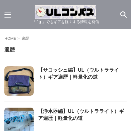
『 1g 』でもギアを軽くする情報を発信
HOME
>
遍歴
遍歴
【サコッシュ編】UL（ウルトラライ
ト）ギア遍歴｜軽量化の道
【浄水器編】UL（ウルトラライト）ギ
ア遍歴｜軽量化の道