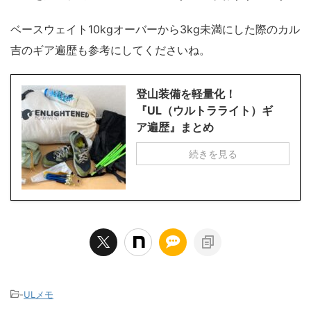
ベースウェイト10kgオーバーから3kg未満にした際のカル
吉のギア遍歴も参考にしてくださいね。
登山装備を軽量化！
『UL（ウルトラライト）ギ
ア遍歴』まとめ
続きを見る
-
ULメモ