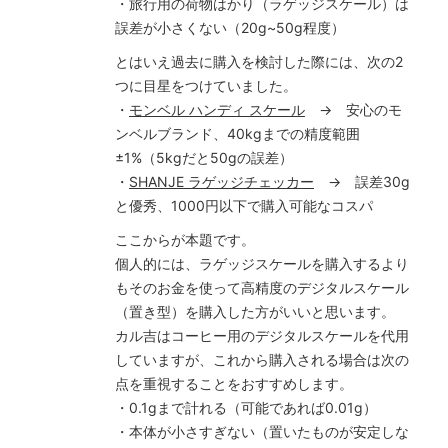
・旅行用の荷物はかり（ラゲッジスケール）は
誤差が小さくない（20g~50g程度）
とはいえ過去に購入を検討した際には、次の2
つに目星をつけていました。
・
モンベル ハンディ スケール
→ 安心のモ
ンベルブランド、40kgまでの精度範囲
±1%（5kgだと50gの誤差）
・
SHANJE ラゲッジチェッカー
→ 誤差30g
と優秀、1000円以下で購入可能なコスパ
ここからが本題です。
個人的には、ラゲッジスケールを購入するより
もそのお金を使って高精度のデジタルスケール
（置き型）を購入した方がいいと思います。
カル吉はコーヒー用のデジタルスケールを代用
していますが、これから購入される場合は次の
点を重視することをおすすめします。
・0.1gまで計れる（可能であれば0.01g）
・本体が小さすぎない（置いたものが安定しな