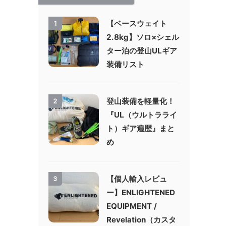
【ベースウェイト
1
2.8kg】ソロ×シェル
ター泊の登山ULギア
装備リスト
登山装備を軽量化！
2
『UL（ウルトラライ
ト）ギア遍歴』まと
め
【個人輸入レビュ
3
ー】ENLIGHTENED
EQUIPMENT /
Revelation（カスタ