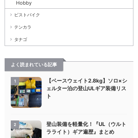
Hobby
ピストバイク
テンカラ
タナゴ
よく読まれている記事
【ベースウェイト2.8kg】ソロ×シ
1
ェルター泊の登山ULギア装備リス
ト
登山装備を軽量化！『UL（ウルト
2
ラライト）ギア遍歴』まとめ