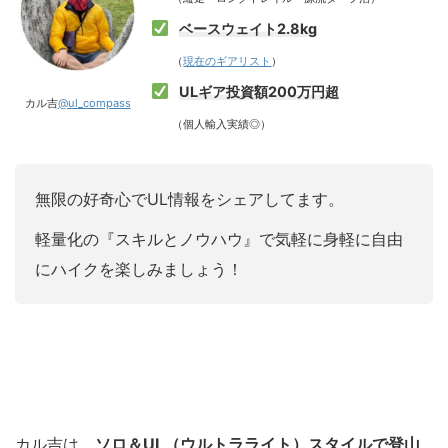
ベースウェイト2.8kg
（
現在のギアリスト
）
ULギア投資額200万円超
カル吉
@ul_compass
（個人輸入実績◎）
無限の好奇心でUL情報をシェアしてます。
軽量化の『スキルとノウハウ』で気軽に身軽に自由
にハイクを楽しみましょう！
カル吉は、
ソロ＆UL（ウルトラライト）スタイルで登山